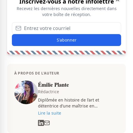
Inscrivez-vous à notre infolettre
Recevez les dernières nouvelles directement dans
votre boîte de réception.
S'abonner
À PROPOS DE L'AUTEUR
Émilie Plante
Rédactrice
Diplômée en histoire de l’art et
détentrice d’une maîtrise en
muséologie, Émilie gravite dans
Lire la suite
l’univers des arts, de la culture et des
communications depuis près de deux
décennies. Son flair, son esprit