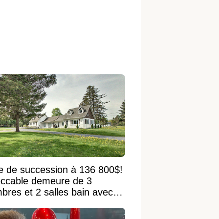
e de succession à 136 800$!
ccable demeure de 3
bres et 2 salles bain avec
 terrain de 95 950 pi²