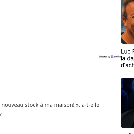
Luc 
la d
d'ac
 nouveau stock à ma maison! », a-t-elle
k.