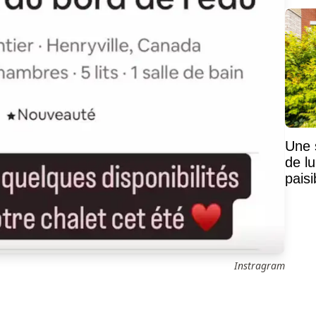
Une 
de lu
pais
Mais
Instragram