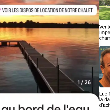
Vent
Impe
cham
vaste
Luc 
la d
d'ac