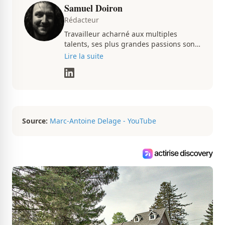
Samuel Doiron
Rédacteur
Travailleur acharné aux multiples
talents, ses plus grandes passions sont
le sport ainsi que le showbizz de la
Lire la suite
belle province et ailleurs. Il travaille
constamment avec beaucoup de
détermination pour parvenir à se
démarquer. Sa volonté et son souci du
détail sont des éléments importants de
son succès.
Source:
Marc-Antoine Delage - YouTube