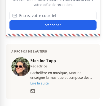
votre boîte de réception.
S'abonner
À PROPOS DE L'AUTEUR
Martine Tapp
Rédactrice
Bachelière en musique, Martine
enseigne la musique et compose des
pièces musicales pendant ses temps
Lire la suite
libres. Passionnée d’architecture et
d’aménagement intérieur, elle suit de
très près le marché immobilier du
Québec pour vous présenter de
magnifiques propriétés à vendre.