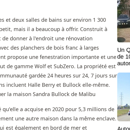
 et deux salles de bains sur environ 1 300
etit, mais il a beaucoup à offrir. Construit à
nt de donner à l'endroit une rénovation
ec des planchers de bois franc à larges
Un Q
de 1
ent propose une fenestration importante et une
auto
aut de gamme Wolf et SubZero. La propriété est
mais
mmunauté gardée 24 heures sur 24, 7 jours sur
ins incluent Halle Berry et Bullock elle-même.
é qu'elle a acquise en 2020 pour 5,3 millions de
lement une autre maison dans la même enclave.
qui est également en bord de mer et
Auto