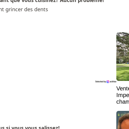
dant que vous cuisinez? Aucun problème!
Vent
Impe
cham
vaste
s si vous vous salissez!