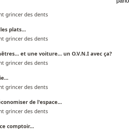
pano
Mont
es plats...
nêtres... et une voiture... un O.V.N.I avec ça?
e...
 économiser de l'espace...
 ce comptoir...