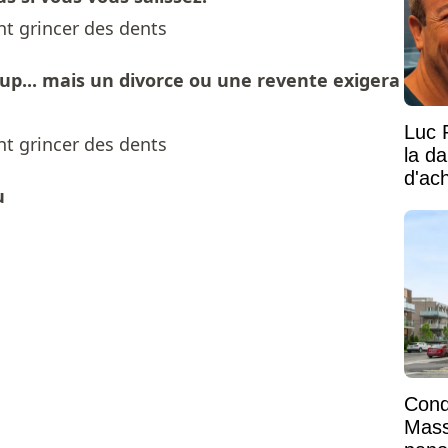
oup... mais un divorce ou une revente exigera
Luc 
la d
d'ac
u
Condo
Mass