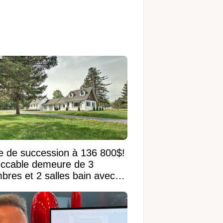
e de succession à 136 800$!
ccable demeure de 3
bres et 2 salles bain avec
 terrain de 95 950 pi²