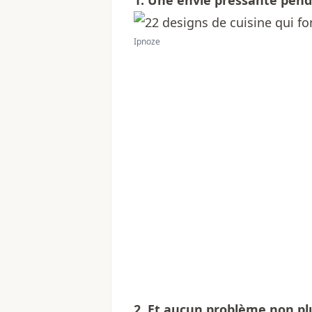
1. Une envie pressante pen
Ipnoze
2. Et aucun problème non plu