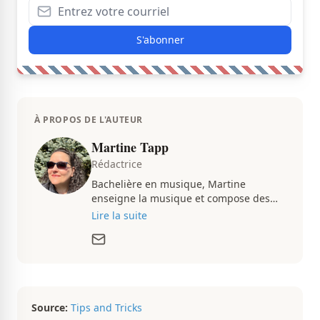
S'abonner
À PROPOS DE L'AUTEUR
Martine Tapp
Rédactrice
Bachelière en musique, Martine
enseigne la musique et compose des
pièces musicales pendant ses temps
Lire la suite
libres. Passionnée d’architecture et
d’aménagement intérieur, elle suit de
très près le marché immobilier du
Québec pour vous présenter de
magnifiques propriétés à vendre.
Source:
Tips and Tricks