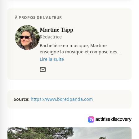
À PROPOS DE L'AUTEUR
Martine Tapp
Rédactrice
Bachelière en musique, Martine
enseigne la musique et compose des
pièces musicales pendant ses temps
Lire la suite
libres. Passionnée d’architecture et
d’aménagement intérieur, elle suit de
très près le marché immobilier du
Québec pour vous présenter de
magnifiques propriétés à vendre.
Source:
https://www.boredpanda.com