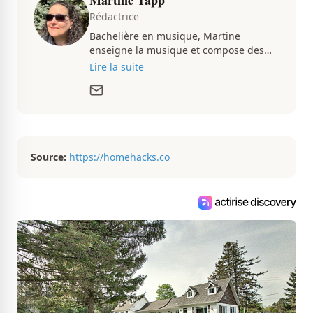
Martine Tapp
Rédactrice
Bachelière en musique, Martine
enseigne la musique et compose des
pièces musicales pendant ses temps
Lire la suite
libres. Passionnée d’architecture et
d’aménagement intérieur, elle suit de
très près le marché immobilier du
Québec pour vous présenter de
magnifiques propriétés à vendre.
Source:
https://homehacks.co