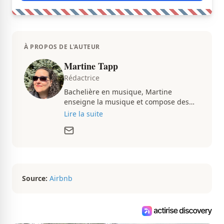
À PROPOS DE L'AUTEUR
Martine Tapp
Rédactrice
Bachelière en musique, Martine
enseigne la musique et compose des
pièces musicales pendant ses temps
Lire la suite
libres. Passionnée d’architecture et
d’aménagement intérieur, elle suit de
très près le marché immobilier du
Québec pour vous présenter de
magnifiques propriétés à vendre.
Source:
Airbnb