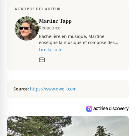
À PROPOS DE L'AUTEUR
Martine Tapp
Rédactrice
Bachelière en musique, Martine
enseigne la musique et compose des
pièces musicales pendant ses temps
Lire la suite
libres. Passionnée d’architecture et
d’aménagement intérieur, elle suit de
très près le marché immobilier du
Québec pour vous présenter de
magnifiques propriétés à vendre.
Source:
https://www.dwell.com