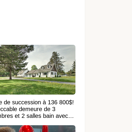
e de succession à 136 800$!
ccable demeure de 3
bres et 2 salles bain avec
 terrain de 95 950 pi²