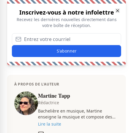
Inscrivez-vous à notre infolettre
Recevez les dernières nouvelles directement dans
votre boîte de réception.
S'abonner
À PROPOS DE L'AUTEUR
Martine Tapp
Rédactrice
Bachelière en musique, Martine
enseigne la musique et compose des
pièces musicales pendant ses temps
Lire la suite
libres. Passionnée d’architecture et