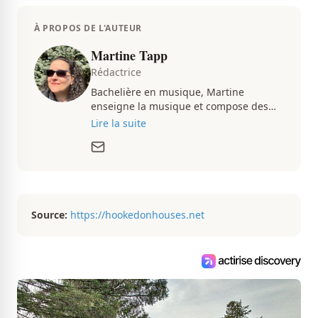
À PROPOS DE L'AUTEUR
Martine Tapp
Rédactrice
Bachelière en musique, Martine
enseigne la musique et compose des
pièces musicales pendant ses temps
Lire la suite
libres. Passionnée d’architecture et
d’aménagement intérieur, elle suit de
très près le marché immobilier du
Québec pour vous présenter de
magnifiques propriétés à vendre.
Source:
https://hookedonhouses.net