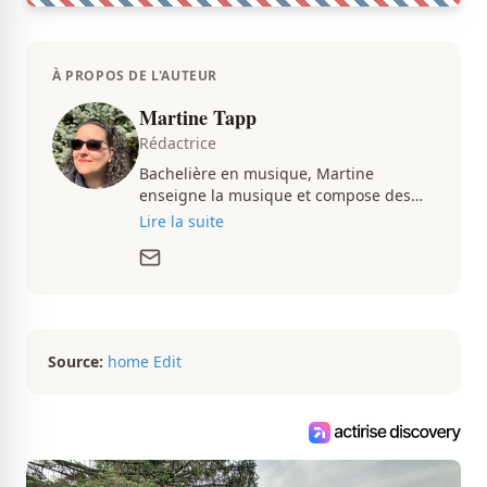
À PROPOS DE L'AUTEUR
Martine Tapp
Rédactrice
Bachelière en musique, Martine
enseigne la musique et compose des
pièces musicales pendant ses temps
Lire la suite
libres. Passionnée d’architecture et
d’aménagement intérieur, elle suit de
très près le marché immobilier du
Québec pour vous présenter de
magnifiques propriétés à vendre.
Source:
home Edit