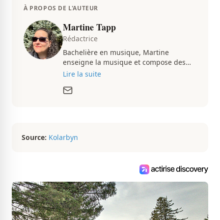
À PROPOS DE L'AUTEUR
Martine Tapp
Rédactrice
Bachelière en musique, Martine
enseigne la musique et compose des
pièces musicales pendant ses temps
Lire la suite
libres. Passionnée d’architecture et
d’aménagement intérieur, elle suit de
très près le marché immobilier du
Québec pour vous présenter de
magnifiques propriétés à vendre.
Source:
Kolarbyn