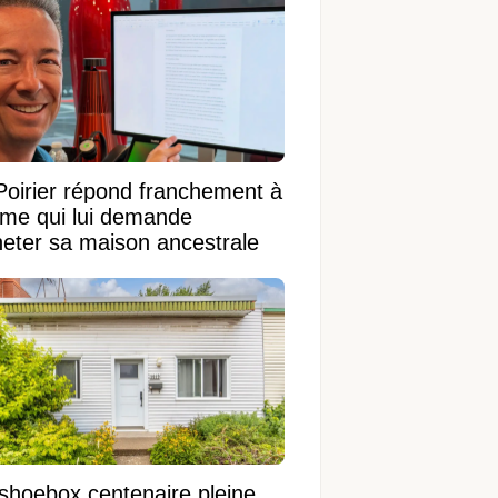
Poirier répond franchement à
ame qui lui demande
heter sa maison ancestrale
shoebox centenaire pleine