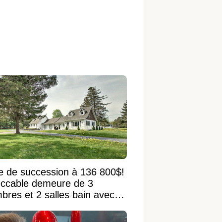
e de succession à 136 800$!
ccable demeure de 3
bres et 2 salles bain avec
 terrain de 95 950 pi²