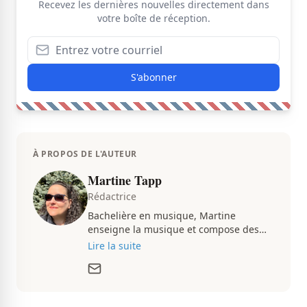
Recevez les dernières nouvelles directement dans
votre boîte de réception.
S'abonner
À PROPOS DE L'AUTEUR
Martine Tapp
Rédactrice
Bachelière en musique, Martine
enseigne la musique et compose des
pièces musicales pendant ses temps
Lire la suite
libres. Passionnée d’architecture et
d’aménagement intérieur, elle suit de
très près le marché immobilier du
Québec pour vous présenter de