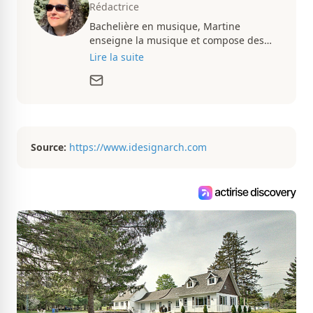
Rédactrice
Bachelière en musique, Martine
enseigne la musique et compose des
pièces musicales pendant ses temps
Lire la suite
libres. Passionnée d’architecture et
d’aménagement intérieur, elle suit de
très près le marché immobilier du
Québec pour vous présenter de
magnifiques propriétés à vendre.
Source:
https://www.idesignarch.com