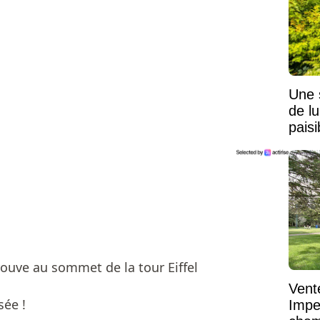
Une 
de lu
pais
Mais
Vent
sée !
Impe