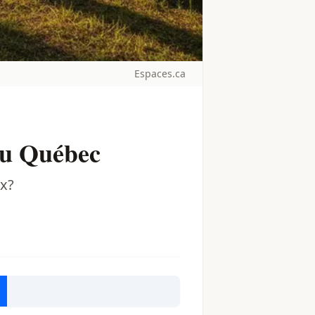
Espaces.ca
au Québec
ux?