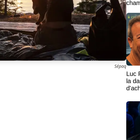
cham
vaste
Sépaq
Luc 
la d
d'ac