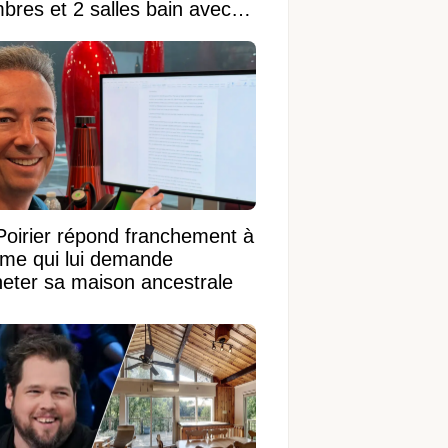
bres et 2 salles bain avec
 terrain de 95 950 pi²
Poirier répond franchement à
ame qui lui demande
heter sa maison ancestrale