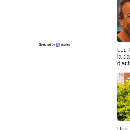
Luc 
la d
d'ac
Une 