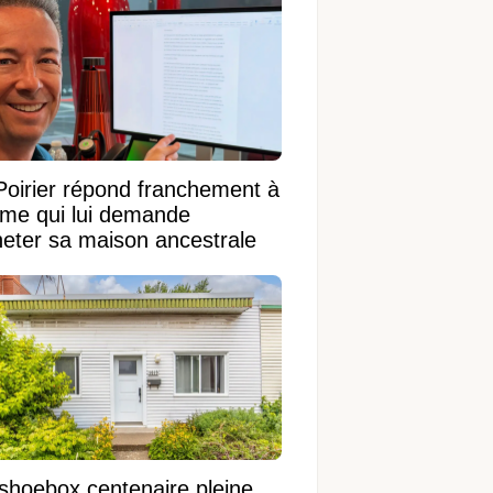
Poirier répond franchement à
ame qui lui demande
heter sa maison ancestrale
shoebox centenaire pleine