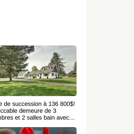
e de succession à 136 800$!
ccable demeure de 3
bres et 2 salles bain avec
 terrain de 95 950 pi²