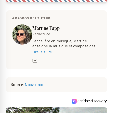
À PROPOS DE L'AUTEUR
Martine Tapp
Rédactrice
Bachelière en musique, Martine
enseigne la musique et compose des
pièces musicales pendant ses temps
Lire la suite
libres. Passionnée d’architecture et
d’aménagement intérieur, elle suit de
très près le marché immobilier du
Québec pour vous présenter de
magnifiques propriétés à vendre.
Source:
Noovo.moi