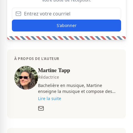
S'abonner
À PROPOS DE L'AUTEUR
Martine Tapp
Rédactrice
Bachelière en musique, Martine
enseigne la musique et compose des
pièces musicales pendant ses temps
Lire la suite
libres. Passionnée d’architecture et
d’aménagement intérieur, elle suit de
très près le marché immobilier du
Québec pour vous présenter de
magnifiques propriétés à vendre.