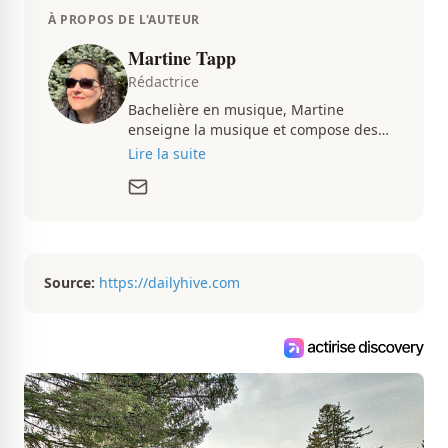
À PROPOS DE L'AUTEUR
Martine Tapp
Rédactrice
Bachelière en musique, Martine
enseigne la musique et compose des
pièces musicales pendant ses temps
Lire la suite
libres. Passionnée d’architecture et
d’aménagement intérieur, elle suit de
très près le marché immobilier du
Québec pour vous présenter de
magnifiques propriétés à vendre.
Source:
https://dailyhive.com