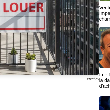
Vent
Impe
cham
vaste
Luc 
Pixabay
la d
d'ac