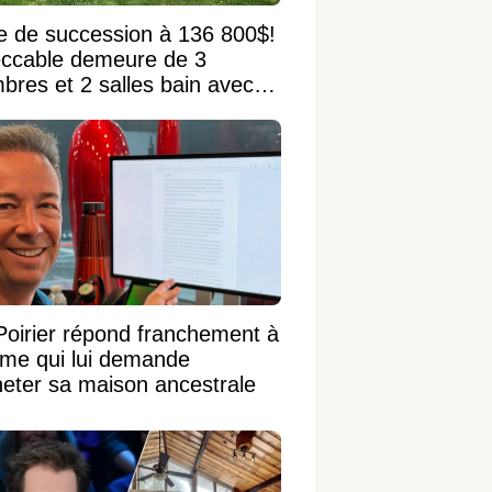
e de succession à 136 800$!
ccable demeure de 3
bres et 2 salles bain avec
 terrain de 95 950 pi²
Poirier répond franchement à
ame qui lui demande
heter sa maison ancestrale