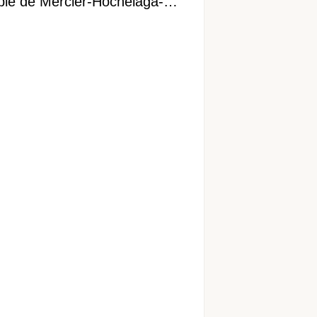
ible de Mercier-Hochelaga-
onneuve