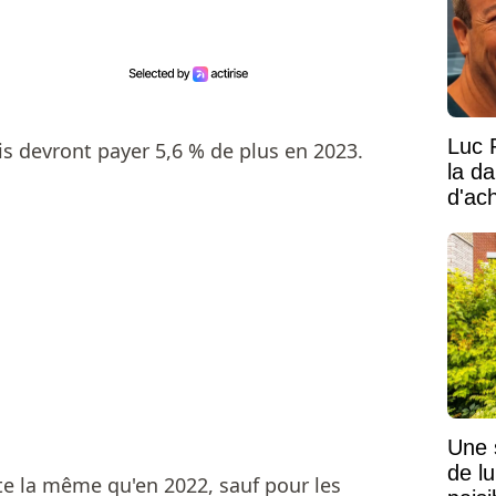
Luc 
ois devront payer 5,6 % de plus en 2023.
la d
d'ac
Une 
de lu
ste la même qu'en 2022, sauf pour les