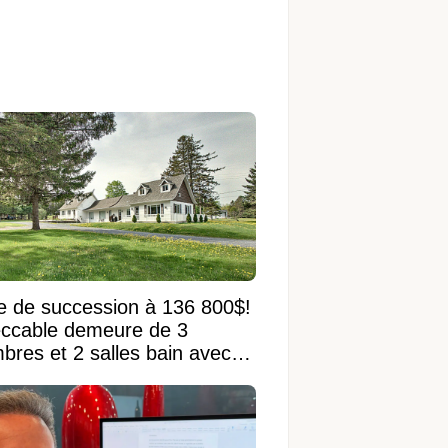
e de succession à 136 800$!
ccable demeure de 3
bres et 2 salles bain avec
 terrain de 95 950 pi²