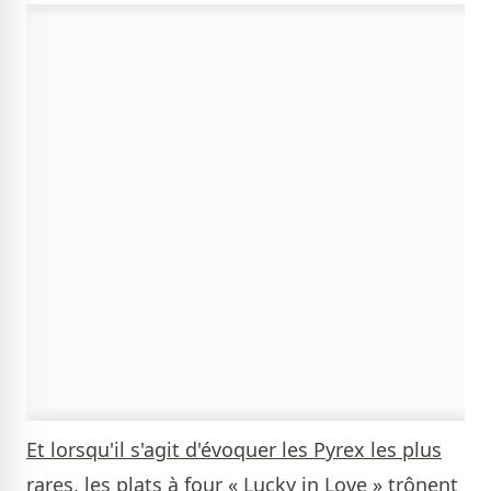
Et lorsqu'il s'agit d'évoquer les Pyrex les plus
rares, les plats à four « Lucky in Love » trônent