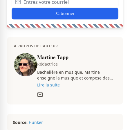
S'abonner
À PROPOS DE L'AUTEUR
Martine Tapp
Rédactrice
Bachelière en musique, Martine
enseigne la musique et compose des
pièces musicales pendant ses temps
Lire la suite
libres. Passionnée d’architecture et
d’aménagement intérieur, elle suit de
très près le marché immobilier du
Québec pour vous présenter de
magnifiques propriétés à vendre.
Source:
Hunker