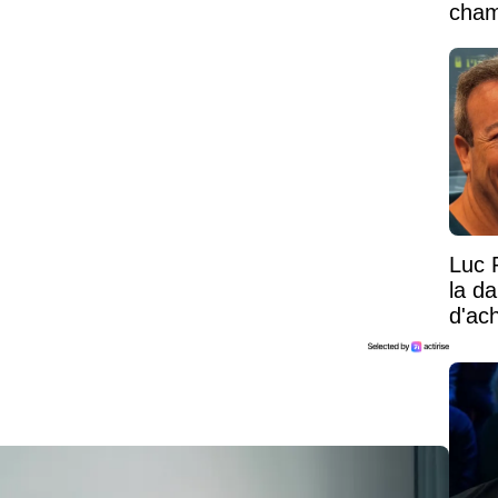
cham
vaste
Luc 
la d
d'ac