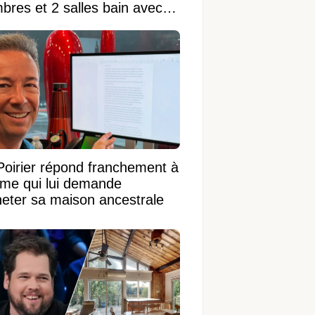
bres et 2 salles bain avec
 terrain de 95 950 pi²
Poirier répond franchement à
ame qui lui demande
heter sa maison ancestrale