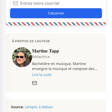
S'abonner
À PROPOS DE L'AUTEUR
Martine Tapp
Rédactrice
Bachelière en musique, Martine
enseigne la musique et compose des
pièces musicales pendant ses temps
Lire la suite
libres. Passionnée d’architecture et
d’aménagement intérieur, elle suit de
très près le marché immobilier du
Québec pour vous présenter de
magnifiques propriétés à vendre.
Source:
Lampes à Rabais