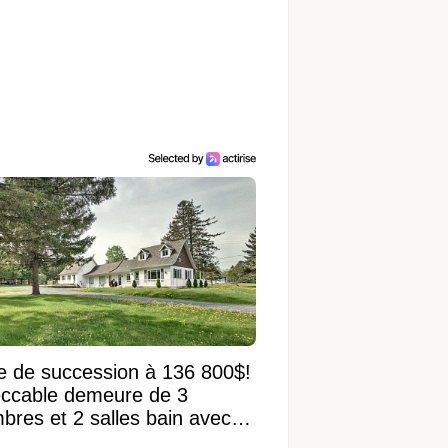
e de succession à 136 800$!
ccable demeure de 3
bres et 2 salles bain avec
 terrain de 95 950 pi²