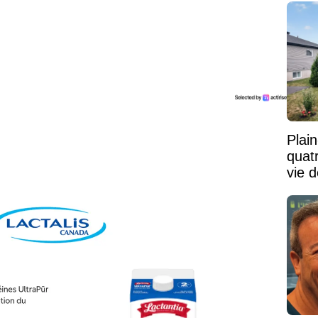
Plai
quat
vie d
paisi