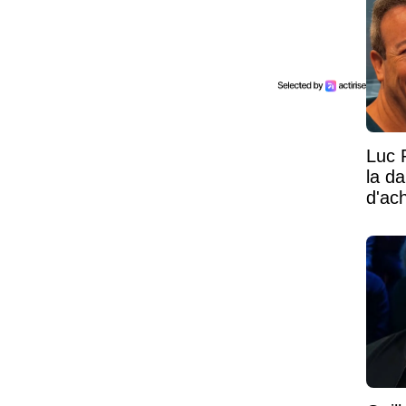
Luc 
la d
d'ac