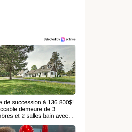
e de succession à 136 800$!
ccable demeure de 3
bres et 2 salles bain avec
 terrain de 95 950 pi²