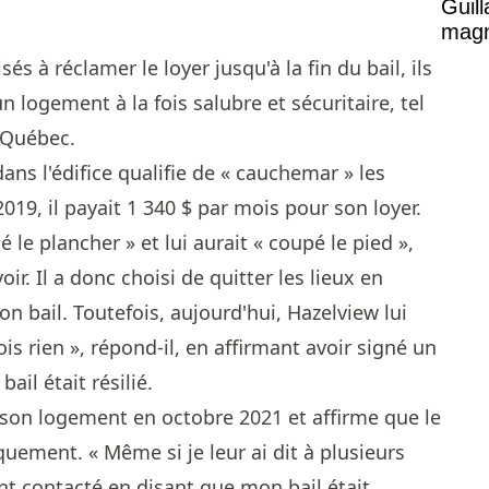
Guil
magni
sés à réclamer le loyer jusqu'à la fin du bail, ils
n logement à la fois salubre et sécuritaire, tel
u Québec.
ans l'édifice qualifie de « cauchemar » les
2019, il payait 1 340 $ par mois pour son loyer.
é le plancher » et lui aurait « coupé le pied »,
ir. Il a donc choisi de quitter les lieux en
on bail. Toutefois, aujourd'hui, Hazelview lui
ois rien », répond-il, en affirmant avoir signé un
ail était résilié.
é son logement en octobre 2021 et affirme que le
uement. « Même si je leur ai dit à plusieurs
’ont contacté en disant que mon bail était