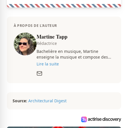
À PROPOS DE L'AUTEUR
Martine Tapp
Rédactrice
Bachelière en musique, Martine
enseigne la musique et compose des
pièces musicales pendant ses temps
Lire la suite
libres. Passionnée d’architecture et
d’aménagement intérieur, elle suit de
très près le marché immobilier du
Québec pour vous présenter de
magnifiques propriétés à vendre.
Source:
Architectural Digest