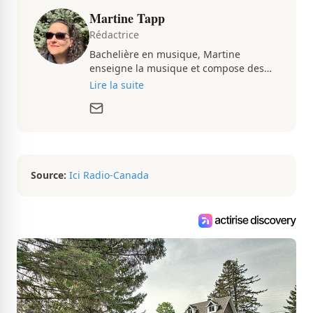
Martine Tapp
Rédactrice
Bachelière en musique, Martine
enseigne la musique et compose des
pièces musicales pendant ses temps
Lire la suite
libres. Passionnée d’architecture et
d’aménagement intérieur, elle suit de
très près le marché immobilier du
Québec pour vous présenter de
magnifiques propriétés à vendre.
Source:
Ici Radio-Canada