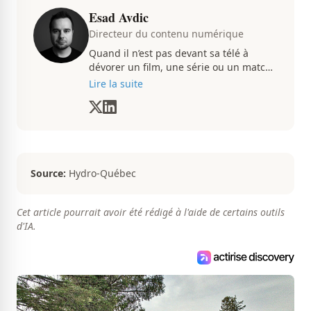
Esad Avdic
Directeur du contenu numérique
Quand il n’est pas devant sa télé à
dévorer un film, une série ou un match
du CH, Esad transmet avec passion
Lire la suite
toutes les informations concernent
diverses nouvelles que ça soit dans le
sport ou le showbiz.
Source:
Hydro-Québec
Cet article pourrait avoir été rédigé à l'aide de certains outils
d'IA.