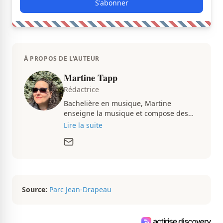
S'abonner
À PROPOS DE L'AUTEUR
Martine Tapp
Rédactrice
Bachelière en musique, Martine
enseigne la musique et compose des
pièces musicales pendant ses temps
Lire la suite
libres. Passionnée d’architecture et
d’aménagement intérieur, elle suit de
très près le marché immobilier du
Québec pour vous présenter de
magnifiques propriétés à vendre.
Source:
Parc Jean-Drapeau