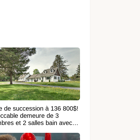
e de succession à 136 800$!
ccable demeure de 3
bres et 2 salles bain avec
 terrain de 95 950 pi²