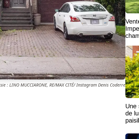
Vent
Impe
cham
vaste
isie : LINO MUCCIARONE, RE/MAX CITÉ/ Instagram Denis Coderre
Une 
de lu
pais
Mais