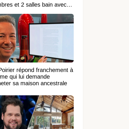
bres et 2 salles bain avec
 terrain de 95 950 pi²
Poirier répond franchement à
ame qui lui demande
heter sa maison ancestrale