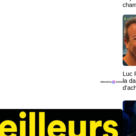
cham
vaste
Luc 
la d
d'ac