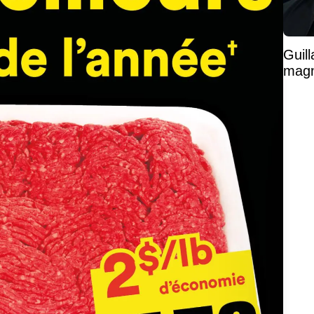
Guil
magni