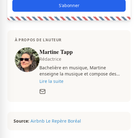
S'abonner
À PROPOS DE L'AUTEUR
Martine Tapp
Rédactrice
Bachelière en musique, Martine
enseigne la musique et compose des
pièces musicales pendant ses temps
Lire la suite
libres. Passionnée d’architecture et
d’aménagement intérieur, elle suit de
très près le marché immobilier du
Québec pour vous présenter de
magnifiques propriétés à vendre.
Source:
Airbnb Le Repère Boréal