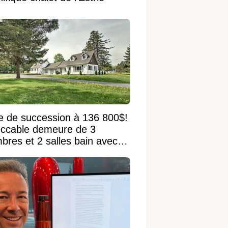
e de succession à 136 800$!
ccable demeure de 3
bres et 2 salles bain avec
 terrain de 95 950 pi²