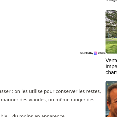
Vent
Impe
cham
vaste
asser : on les utilise pour conserver les restes,
ire mariner des viandes, ou même ranger des
sable… du moins en apparence.