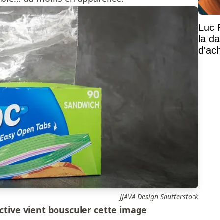
Luc 
la d
d'ac
JJAVA Design Shutterstock
ective vient bousculer cette image