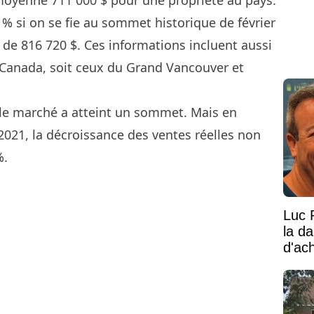
 moyenne 711 000 $ pour une propriété au pays.
 % si on se fie au sommet historique de février
t de 816 720 $. Ces informations incluent aussi
 Canada, soit ceux du Grand Vancouver et
 le marché a atteint un sommet. Mais en
021, la décroissance des ventes réelles non
%.
Luc 
la d
d'ac