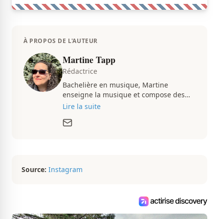
À PROPOS DE L'AUTEUR
Martine Tapp
Rédactrice
Bachelière en musique, Martine
enseigne la musique et compose des
pièces musicales pendant ses temps
Lire la suite
libres. Passionnée d’architecture et
d’aménagement intérieur, elle suit de
très près le marché immobilier du
Québec pour vous présenter de
magnifiques propriétés à vendre.
Source:
Instagram