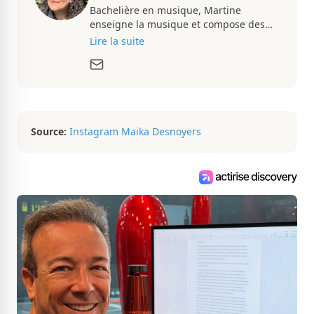
Bachelière en musique, Martine
enseigne la musique et compose des
pièces musicales pendant ses temps
Lire la suite
libres. Passionnée d’architecture et
d’aménagement intérieur, elle suit de
très près le marché immobilier du
Québec pour vous présenter de
magnifiques propriétés à vendre.
Source:
Instagram Maika Desnoyers