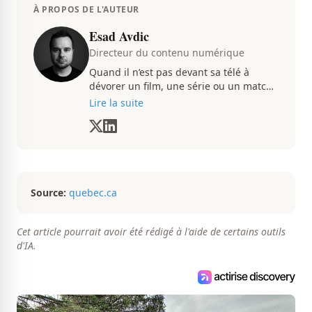
À PROPOS DE L'AUTEUR
Esad Avdic
Directeur du contenu numérique
Quand il n’est pas devant sa télé à
dévorer un film, une série ou un match
du CH, Esad transmet avec passion
Lire la suite
toutes les informations concernent
diverses nouvelles que ça soit dans le
sport ou le showbiz.
Source:
quebec.ca
Cet article pourrait avoir été rédigé à l'aide de certains outils
d'IA.