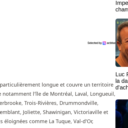
Impe
cham
vaste
Luc 
la d
t particulièrement longue et couvre un territoire
d'ac
 notamment l'île de Montréal, Laval, Longueuil,
erbrooke, Trois-Rivières, Drummondville,
mblant, Joliette, Shawinigan, Victoriaville et
us éloignées comme La Tuque, Val-d'Or,