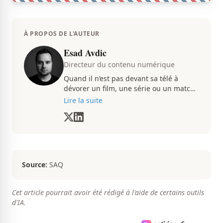
À PROPOS DE L'AUTEUR
Esad Avdic
Directeur du contenu numérique
Quand il n’est pas devant sa télé à
dévorer un film, une série ou un match
du CH, Esad transmet avec passion
Lire la suite
toutes les informations concernent
diverses nouvelles que ça soit dans le
sport ou le showbiz.
Source:
SAQ
Cet article pourrait avoir été rédigé à l'aide de certains outils
d'IA.