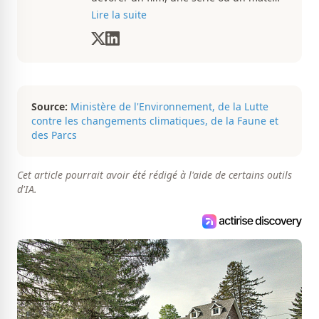
du CH, Esad transmet avec passion
Lire la suite
toutes les informations concernent
diverses nouvelles que ça soit dans le
sport ou le showbiz.
Source:
Ministère de l'Environnement, de la Lutte
contre les changements climatiques, de la Faune et
des Parcs
Cet article pourrait avoir été rédigé à l'aide de certains outils
d'IA.