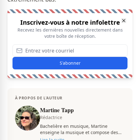
Inscrivez-vous à notre infolettre
Recevez les dernières nouvelles directement dans
votre boîte de réception.
S'abonner
À PROPOS DE L'AUTEUR
Martine Tapp
Rédactrice
Bachelière en musique, Martine
enseigne la musique et compose des
pièces musicales pendant ses temps
Lire la suite